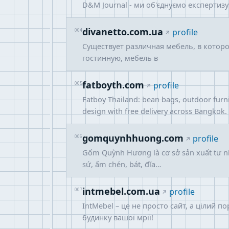
D&M Journal - ми об'єднуємо експертизу
divanetto.com.ua
004
profile
Существует различная мебель, в котор
гостинную, мебель в
fatboyth.com
005
profile
Fatboy Thailand: bean bags, outdoor furn
design with free delivery across Bangkok.
gomquynhhuong.com
006
profile
Gốm Quỳnh Hương là cơ sở sản xuất tư n
sứ, ấm chén, bát, đĩa…
intmebel.com.ua
007
profile
IntMebel – це не просто сайт, а цілий п
будинку вашої мрії!