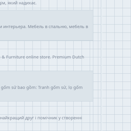
ім, який надихає.
и интерьера. Мебель в спальню, мебель в
m & Furniture online store. Premium Dutch
ng gốm sứ bao gồm: Tranh gốm sứ, lọ gốm
ш найкращий друг і помічник у створенні