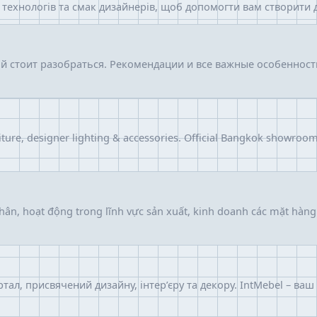
 технологів та смак дизайнерів, щоб допомогти вам створити д
ой стоит разобраться. Рекомендации и все важные особенност
iture, designer lighting & accessories. Official Bangkok showroo
hân, hoạt động trong lĩnh vực sản xuất, kinh doanh các mặt hà
ортал, присвячений дизайну, інтер’єру та декору. IntMebel – ва