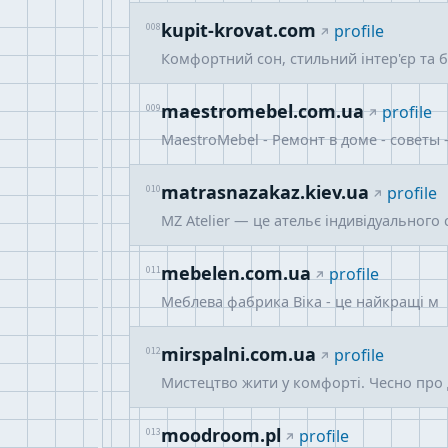
kupit-krovat.com
008
profile
Комфортний сон, стильний інтер'єр та б
maestromebel.com.ua
009
profile
MaestroMebel - Ремонт в доме - советы 
matrasnazakaz.kiev.ua
010
profile
MZ Atelier — це ательє індивідуальног
mebelen.com.ua
011
profile
Меблева фабрика Віка - це найкращі м
mirspalni.com.ua
012
profile
Мистецтво жити у комфорті. Чесно про 
moodroom.pl
013
profile