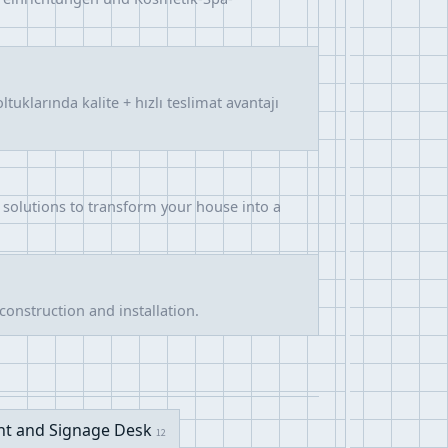
uklarında kalite + hızlı teslimat avantajı
e solutions to transform your house into a
onstruction and installation.
nt and Signage Desk
12