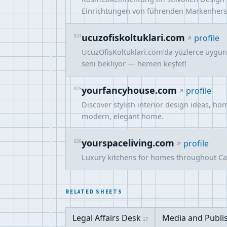
Einrichtungen von führenden Markenherst
ucuzofiskoltuklari.com
024
profile
UcuzOfisKoltuklari.com’da yüzlerce uygun f
seni bekliyor — hemen keşfet!
yourfancyhouse.com
025
profile
Discover stylish interior design ideas, ho
modern, elegant home.
yourspaceliving.com
026
profile
Luxury kitchens for homes throughout Card
RELATED SHEETS
Legal Affairs Desk
Media and Publi
17