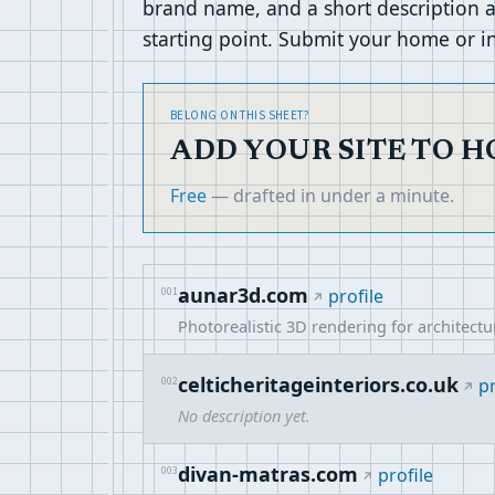
brand name, and a short description as
starting point. Submit your home or in
BELONG ON THIS SHEET?
ADD YOUR SITE TO H
Free
— drafted in under a minute.
aunar3d.com
001
profile
Photorealistic 3D rendering for architectu
celticheritageinteriors.co.uk
002
pr
No description yet.
divan-matras.com
003
profile