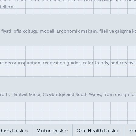
ellern.
iyatlı ofis koltuğu modeli! Ergonomik makam, fileli ve çalışma kolt
me decor inspiration, renovation guides, color trends, and creativ
iff, Llantwit Major, Cowbridge and South Wales, from design to c
shers Desk
Motor Desk
Oral Health Desk
Pri
29
25
41