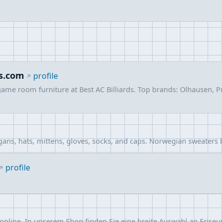
ls.com
profile
 game room furniture at Best AC Billiards. Top brands: Olhausen, 
ans, hats, mittens, gloves, socks, and caps. Norwegian sweaters 
profile
 online. In unserem Shop finden Sie eine breite Auswahl an Frise