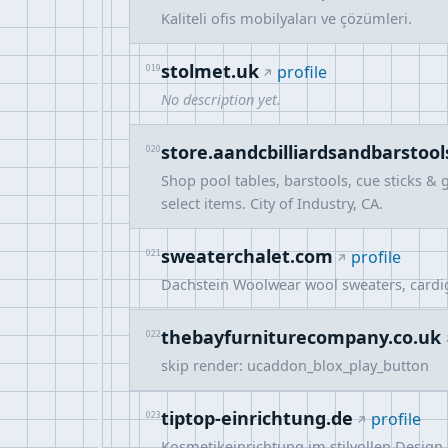
Kaliteli ofis mobilyaları ve çözümleri.
stolmet.uk
019
profile
No description yet.
store.aandcbilliardsandbarstoo
020
Shop pool tables, barstools, cue sticks &
select items. City of Industry, CA.
sweaterchalet.com
021
profile
Dachstein Woolwear wool sweaters, cardig
thebayfurniturecompany.co.uk
022
skip render: ucaddon_blox_play_button
tiptop-einrichtung.de
023
profile
Kosmetikeinrichtung im stilvollen Design