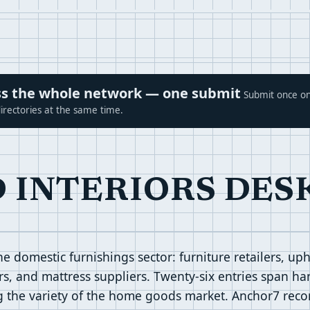
ross the whole network — one submit
Submit once on
irectories at the same time.
 INTERIORS DES
 domestic furnishings sector: furniture retailers, upho
s, and mattress suppliers. Twenty-six entries span ha
ng the variety of the home goods market. Anchor7 reco