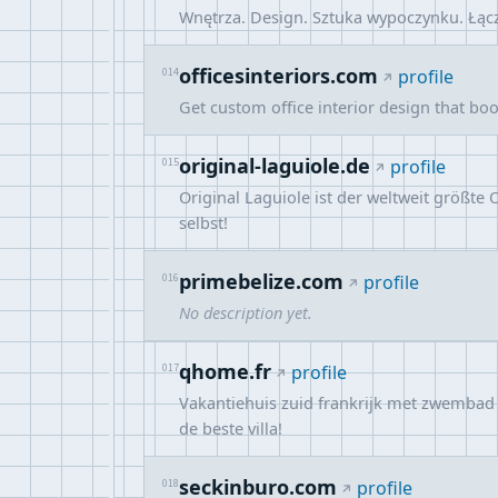
Wnętrza. Design. Sztuka wypoczynku. Łąc
officesinteriors.com
014
profile
Get custom office interior design that bo
original-laguiole.de
015
profile
Original Laguiole ist der weltweit größt
selbst!
primebelize.com
016
profile
No description yet.
qhome.fr
017
profile
Vakantiehuis zuid frankrijk met zwembad 
de beste villa!
seckinburo.com
018
profile