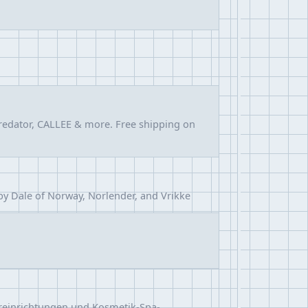
Predator, CALLEE & more. Free shipping on
by Dale of Norway, Norlender, and Vrikke
ureinrichtungen und Kosmetik-Spa-