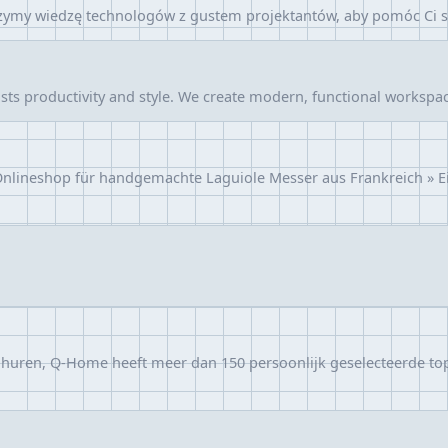
zymy wiedzę technologów z gustem projektantów, aby pomóc Ci st
osts productivity and style. We create modern, functional workspa
e Onlineshop für handgemachte Laguiole Messer aus Frankreich » E
huren, Q-Home heeft meer dan 150 persoonlijk geselecteerde top v