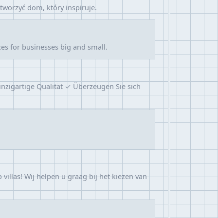
worzyć dom, który inspiruje.
ces for businesses big and small.
inzigartige Qualität ✓ Überzeugen Sie sich
illas! Wij helpen u graag bij het kiezen van