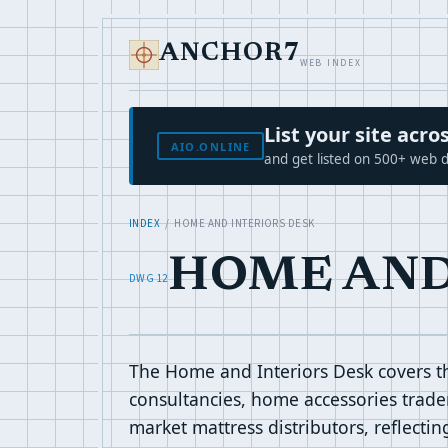
ANCHOR7
WEB INDEX
List your site ac
AIO.ONLINE
and get listed on 500+ web d
INDEX
/ HOME AND INTERIORS DESK
HOME AND
DWG 12
The Home and Interiors Desk covers the
consultancies, home accessories trader
market mattress distributors, reflecti