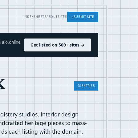
INDEX
SHEETS
ABOUT
SITES
+ SUBMIT SITE
 aio.online
Get listed on 500+ sites →
K
26 ENTRIES
lstery studios, interior design
ndcrafted heritage pieces to mass-
rds each listing with the domain,