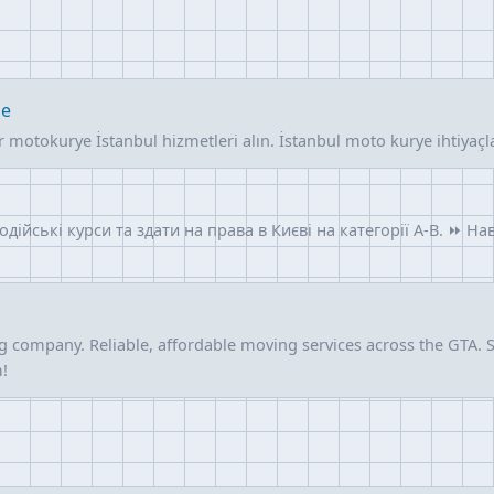
le
ir motokurye İstanbul hizmetleri alın. İstanbul moto kurye ihtiyaçl
йські курси та здати на права в Києві на категорії A-B. ⏩ На
company. Reliable, affordable moving services across the GTA. St
!