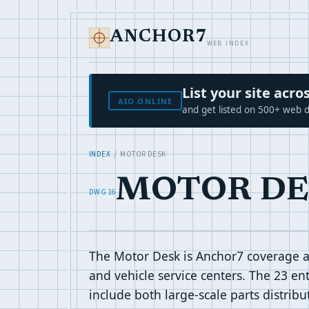
ANCHOR7
WEB INDEX
List your site ac
AIO.ONLINE
and get listed on 500+ web d
INDEX
/ MOTOR DESK
MOTOR D
DWG 16
The Motor Desk is Anchor7 coverage ar
and vehicle service centers. The 23 ent
include both large-scale parts distrib