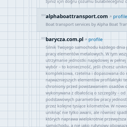
İşiniz için doğru çözümü bulabileceğiniz o
alphaboattransport.com
004
profil
Boat transport services by Alpha Boat Tran
barycza.com.pl
005
profile
Silnik Twojego samochodu każdego dnia pr
pracy elementów metalowych. W tym wszys
utrzymanie jednostki napędowej w pełnej 
wybór – to konieczność, jeśli chcesz unik
kompleksowa, rzetelna i dopasowana do re
najważniejszych elementów profilaktyki te
chroniony przed powstawaniem osadów or
wykonywana z dbałością o szczegóły – od
podstawowych parametrów pracy jednostki. 
przez kolejne tysiące kilometrów. W nowo
uniknąć nie tylko awarii, ale również s
których naprawa wielokrotnie przewyższa 
samochodu, a nie jako rutynowy obowiązek