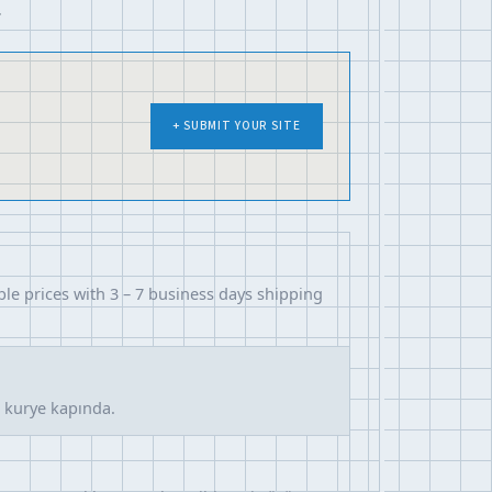
.
+ SUBMIT YOUR SITE
ble prices with 3 – 7 business days shipping
e kurye kapında.