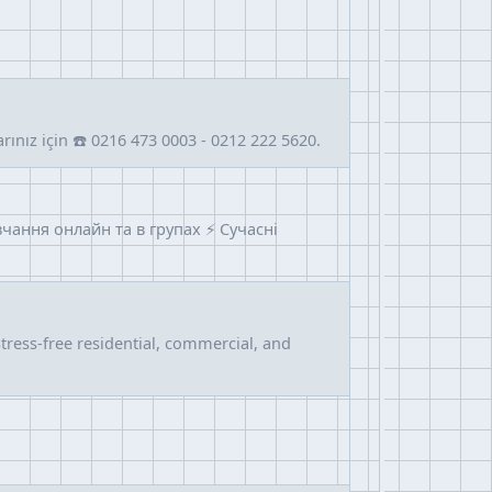
arınız için ☎️ 0216 473 0003 - 0212 222 5620.
вчання онлайн та в групах ⚡ Сучасні
ress-free residential, commercial, and