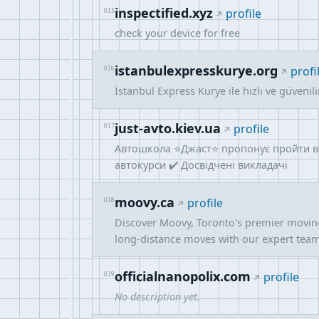
inspectified.xyz
015
profile
check your device for free
istanbulexpresskurye.org
016
profi
İstanbul Express Kurye ile hızlı ve güvenil
just-avto.kiev.ua
017
profile
Автошкола ⭐Джаст⭐ пропонує пройти воді
автокурси ✔️ Досвідчені викладачі
moovy.ca
018
profile
Discover Moovy, Toronto's premier moving 
long-distance moves with our expert team
officialnanopolix.com
019
profile
No description yet.