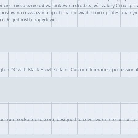
e – niezależnie od warunków na drodze. Jeśli zależy Ci na spra
 postaw na rozwiązania oparte na doświadczeniu i profesjonalnym
 całej jednostki napędowej.
gton DC with Black Hawk Sedans. Custom itineraries, professional
or from cockpitdekor.com, designed to cover worn interior surfa