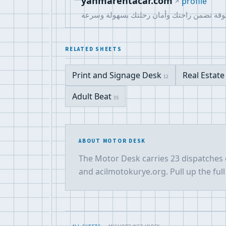
yahmarentacar.com
profile
RELATED SHEETS
Print and Signage Desk
Real Estat
12
Adult Beat
35
ABOUT MOTOR DESK
The Motor Desk carries 23 dispatches 
and acilmotokurye.org. Pull up the full