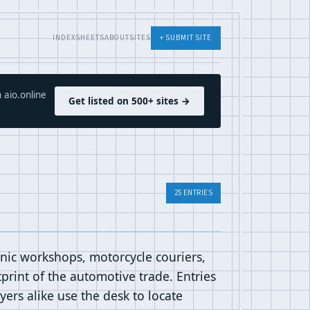
INDEX
SHEETS
ABOUT
SITES
+ SUBMIT SITE
 aio.online
Get listed on 500+ sites →
25 ENTRIES
anic workshops, motorcycle couriers,
tprint of the automotive trade. Entries
yers alike use the desk to locate