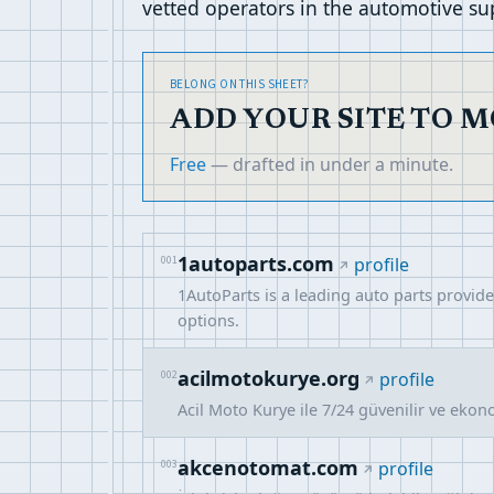
vetted operators in the automotive sup
BELONG ON THIS SHEET?
ADD YOUR SITE TO 
Free
— drafted in under a minute.
1autoparts.com
001
profile
1AutoParts is a leading auto parts provide
options.
acilmotokurye.org
002
profile
Acil Moto Kurye ile 7/24 güvenilir ve ekon
akcenotomat.com
003
profile