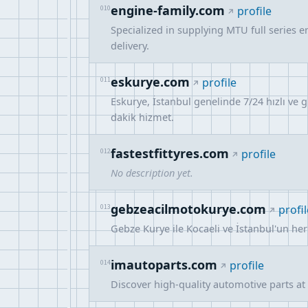
engine-family.com
010
profile
Specialized in supplying MTU full series e
delivery.
eskurye.com
011
profile
Eskurye, İstanbul genelinde 7/24 hızlı ve 
dakik hizmet.
fastestfittyres.com
012
profile
No description yet.
gebzeacilmotokurye.com
013
profil
Gebze Kurye ile Kocaeli ve İstanbul'un he
imautoparts.com
014
profile
Discover high-quality automotive parts at