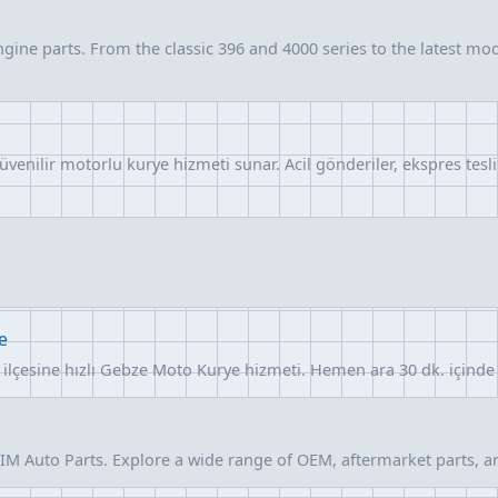
ngine parts. From the classic 396 and 4000 series to the latest mode
güvenilir motorlu kurye hizmeti sunar. Acil gönderiler, ekspres te
e
r ilçesine hızlı Gebze Moto Kurye hizmeti. Hemen ara 30 dk. içind
 IM Auto Parts. Explore a wide range of OEM, aftermarket parts, 