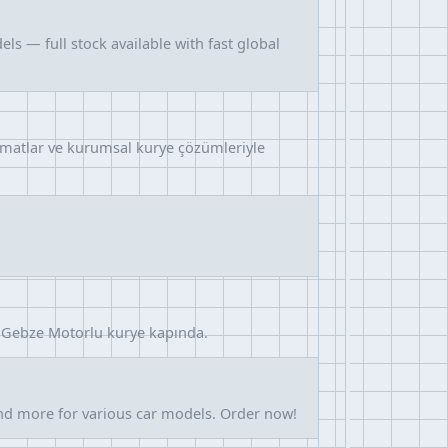
ls — full stock available with fast global
slimatlar ve kurumsal kurye çözümleriyle
e Gebze Motorlu kurye kapında.
and more for various car models. Order now!