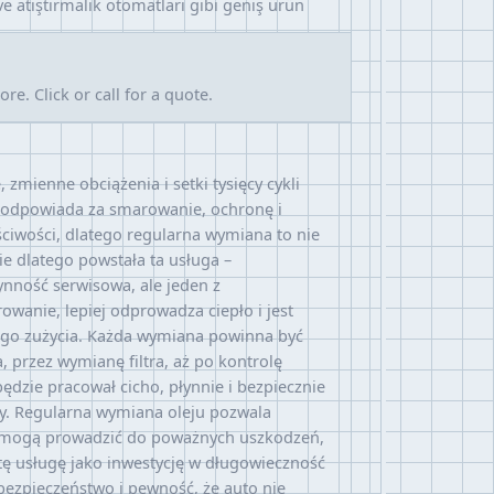
e atıştırmalık otomatları gibi geniş ürün
e. Click or call for a quote.
mienne obciążenia i setki tysięcy cykli
n odpowiada za smarowanie, ochronę i
ściwości, dlatego regularna wymiana to nie
e dlatego powstała ta usługa –
ynność serwisowa, ale jeden z
owanie, lepiej odprowadza ciepło i jest
ego zużycia. Każda wymiana powinna być
przez wymianę filtra, aż po kontrolę
ędzie pracował cicho, płynnie i bezpiecznie
cy. Regularna wymiana oleju pozwala
ie mogą prowadzić do poważnych uszkodzeń,
tę usługę jako inwestycję w długowieczność
bezpieczeństwo i pewność, że auto nie