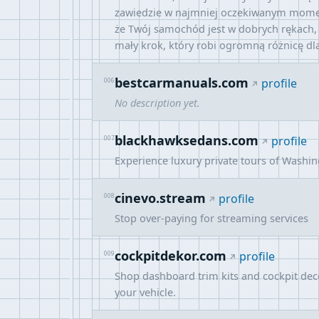
zawiedzie w najmniej oczekiwanym momenci
że Twój samochód jest w dobrych rękach,
mały krok, który robi ogromną różnicę dla
bestcarmanuals.com
006
profile
No description yet.
blackhawksedans.com
007
profile
Experience luxury private tours of Washin
cinevo.stream
008
profile
Stop over-paying for streaming services
cockpitdekor.com
009
profile
Shop dashboard trim kits and cockpit dec
your vehicle.