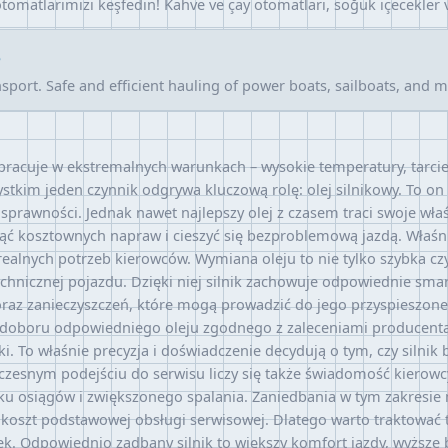
tomatlarımızı keşfedin! Kahve ve çay otomatları, soğuk içecekler v
e
sport. Safe and efficient hauling of power boats, sailboats, and mor
acuje w ekstremalnych warunkach – wysokie temperatury, tarcie, z
tkim jeden czynnik odgrywa kluczową rolę: olej silnikowy. To o
sprawności. Jednak nawet najlepszy olej z czasem traci swoje wła
nąć kosztownych napraw i cieszyć się bezproblemową jazdą. Właśni
alnych potrzeb kierowców. Wymiana oleju to nie tylko szybka cz
chnicznej pojazdu. Dzięki niej silnik zachowuje odpowiednie smar
az zanieczyszczeń, które mogą prowadzić do jego przyspieszon
 doboru odpowiedniego oleju zgodnego z zaleceniami producenta, 
To właśnie precyzja i doświadczenie decydują o tym, czy silnik b
czesnym podejściu do serwisu liczy się także świadomość kierow
padku osiągów i zwiększonego spalania. Zaniedbania w tym zakres
koszt podstawowej obsługi serwisowej. Dlatego warto traktować 
. Odpowiednio zadbany silnik to większy komfort jazdy, wyższe 